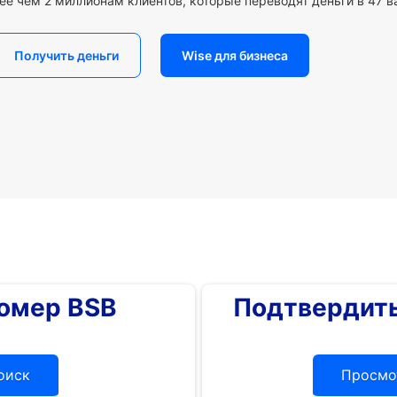
ее чем 2 миллионам клиентов, которые переводят деньги в 47 в
Получить деньги
Wise для бизнеса
номер BSB
Подтвердить
оиск
Просмо