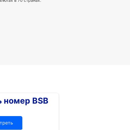
алютах в 70 странах.
 номер BSB
треть