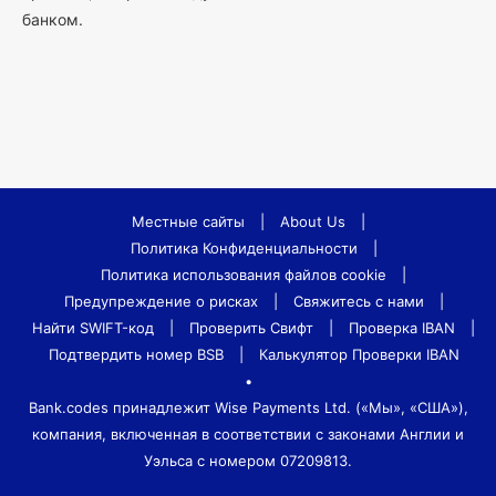
банком.
Местные сайты
|
About Us
|
Политика Конфиденциальности
|
Политика использования файлов cookie
|
Предупреждение о рисках
|
Свяжитесь с нами
|
Найти SWIFT-код
|
Проверить Свифт
|
Проверка IBAN
|
Подтвердить номер BSB
|
Калькулятор Проверки IBAN
•
Bank.codes принадлежит Wise Payments Ltd. («Мы», «США»),
компания, включенная в соответствии с законами Англии и
Уэльса с номером 07209813.