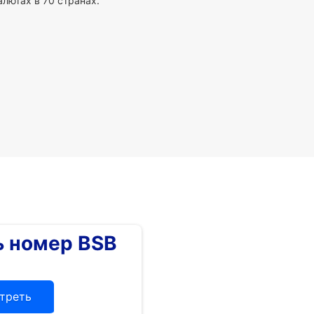
алютах в 70 странах.
 номер BSB
треть