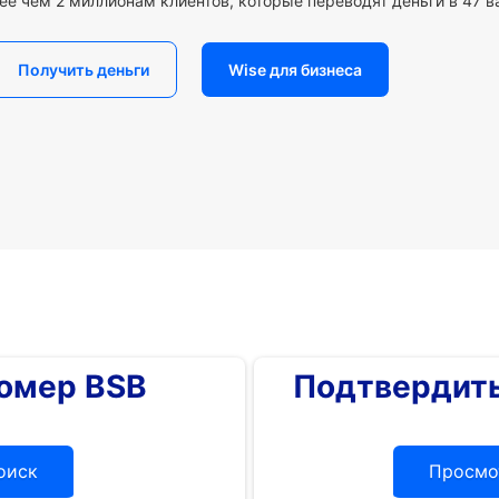
ее чем 2 миллионам клиентов, которые переводят деньги в 47 в
Получить деньги
Wise для бизнеса
номер BSB
Подтвердить
оиск
Просмо