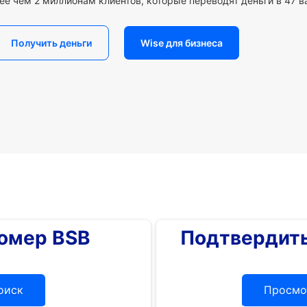
ее чем 2 миллионам клиентов, которые переводят деньги в 47 в
Получить деньги
Wise для бизнеса
номер BSB
Подтвердить
оиск
Просмо