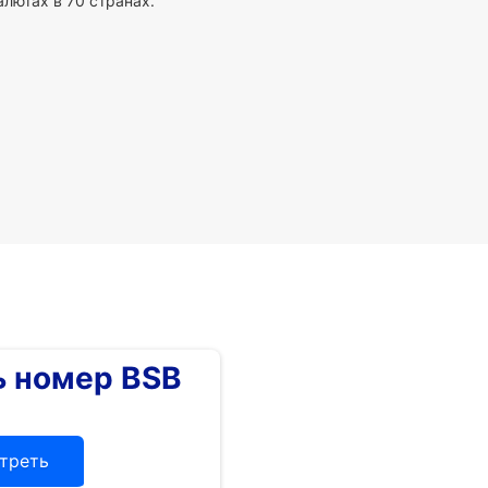
алютах в 70 странах.
 номер BSB
треть