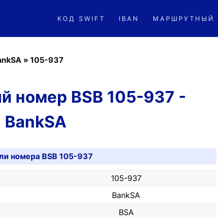
КОД SWIFT
IBAN
МАРШРУТНЫЙ
ankSA
»
105-937
й номер BSB 105-937 -
BankSA
ли номера BSB 105-937
105-937
BankSA
BSA