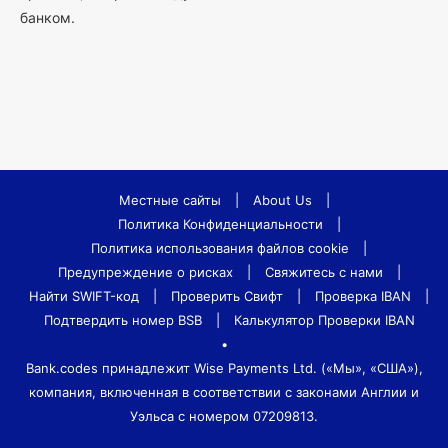
банком.
Местные сайты
|
About Us
|
Политика Конфиденциальности
|
Политика использования файлов cookie
|
Предупреждение о рисках
|
Свяжитесь с нами
|
Найти SWIFT-код
|
Проверить Свифт
|
Проверка IBAN
|
Подтвердить номер BSB
|
Калькулятор Проверки IBAN
•
Bank.codes принадлежит Wise Payments Ltd. («Мы», «США»),
компания, включенная в соответствии с законами Англии и
Уэльса с номером 07209813.