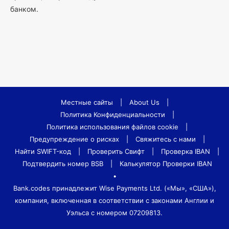
банком.
Местные сайты
|
About Us
|
Политика Конфиденциальности
|
Политика использования файлов cookie
|
Предупреждение о рисках
|
Свяжитесь с нами
|
Найти SWIFT-код
|
Проверить Свифт
|
Проверка IBAN
|
Подтвердить номер BSB
|
Калькулятор Проверки IBAN
•
Bank.codes принадлежит Wise Payments Ltd. («Мы», «США»),
компания, включенная в соответствии с законами Англии и
Уэльса с номером 07209813.