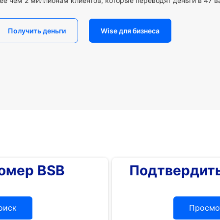
ее чем 2 миллионам клиентов, которые переводят деньги в 47 в
Получить деньги
Wise для бизнеса
номер BSB
Подтвердить
оиск
Просмо