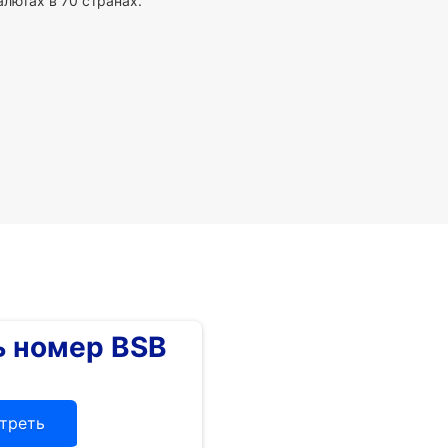
алютах в 70 странах.
 номер BSB
треть