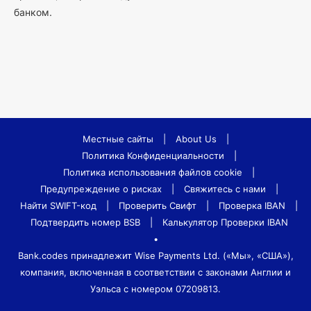
банком.
Местные сайты
|
About Us
|
Политика Конфиденциальности
|
Политика использования файлов cookie
|
Предупреждение о рисках
|
Свяжитесь с нами
|
Найти SWIFT-код
|
Проверить Свифт
|
Проверка IBAN
|
Подтвердить номер BSB
|
Калькулятор Проверки IBAN
•
Bank.codes принадлежит Wise Payments Ltd. («Мы», «США»),
компания, включенная в соответствии с законами Англии и
Уэльса с номером 07209813.