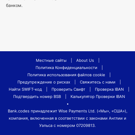
банком.
Местные сайты
|
About Us
|
Политика Конфиденциальности
|
Политика использования файлов cookie
|
Предупреждение о рисках
|
Свяжитесь с нами
|
Найти SWIFT-код
|
Проверить Свифт
|
Проверка IBAN
|
Подтвердить номер BSB
|
Калькулятор Проверки IBAN
•
Bank.codes принадлежит Wise Payments Ltd. («Мы», «США»),
компания, включенная в соответствии с законами Англии и
Уэльса с номером 07209813.