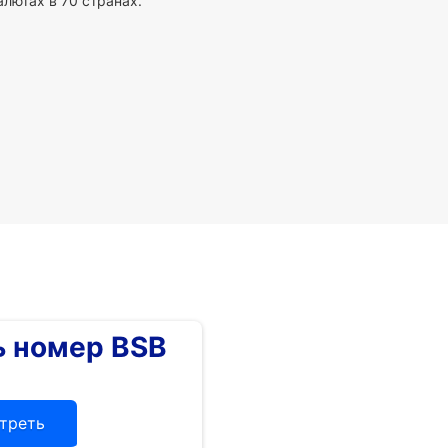
алютах в 70 странах.
 номер BSB
треть