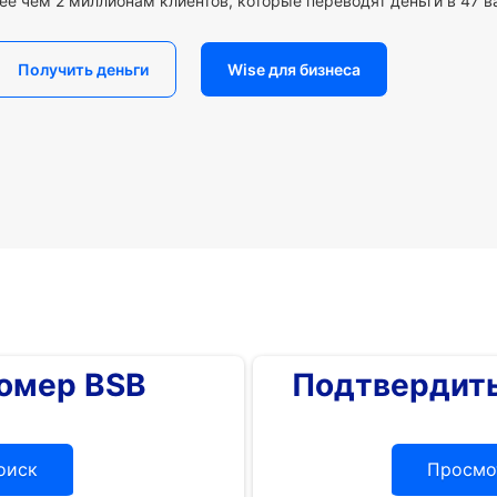
ее чем 2 миллионам клиентов, которые переводят деньги в 47 в
Получить деньги
Wise для бизнеса
номер BSB
Подтвердить
оиск
Просмо