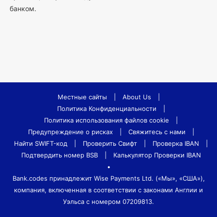
банком.
Местные сайты
|
About Us
|
Политика Конфиденциальности
|
Политика использования файлов cookie
|
Предупреждение о рисках
|
Свяжитесь с нами
|
Найти SWIFT-код
|
Проверить Свифт
|
Проверка IBAN
|
Подтвердить номер BSB
|
Калькулятор Проверки IBAN
•
Bank.codes принадлежит Wise Payments Ltd. («Мы», «США»),
компания, включенная в соответствии с законами Англии и
Уэльса с номером 07209813.