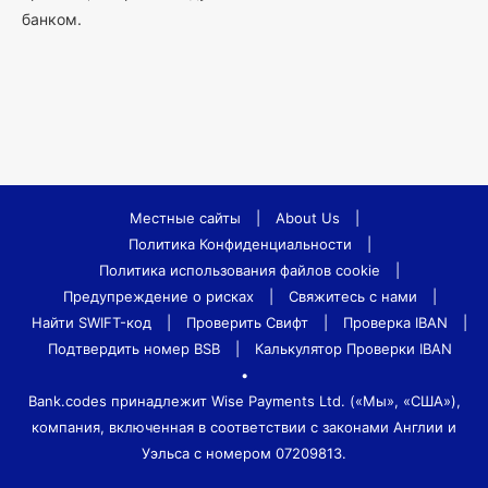
банком.
Местные сайты
|
About Us
|
Политика Конфиденциальности
|
Политика использования файлов cookie
|
Предупреждение о рисках
|
Свяжитесь с нами
|
Найти SWIFT-код
|
Проверить Свифт
|
Проверка IBAN
|
Подтвердить номер BSB
|
Калькулятор Проверки IBAN
•
Bank.codes принадлежит Wise Payments Ltd. («Мы», «США»),
компания, включенная в соответствии с законами Англии и
Уэльса с номером 07209813.