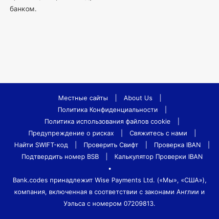
банком.
Местные сайты
|
About Us
|
Политика Конфиденциальности
|
Политика использования файлов cookie
|
Предупреждение о рисках
|
Свяжитесь с нами
|
Найти SWIFT-код
|
Проверить Свифт
|
Проверка IBAN
|
Подтвердить номер BSB
|
Калькулятор Проверки IBAN
•
Bank.codes принадлежит Wise Payments Ltd. («Мы», «США»),
компания, включенная в соответствии с законами Англии и
Уэльса с номером 07209813.