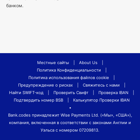
банком.
Местные сайты
|
About Us
|
Политика Конфиденциальности
|
Политика использования файлов cookie
|
Предупреждение о рисках
|
Свяжитесь с нами
|
Найти SWIFT-код
|
Проверить Свифт
|
Проверка IBAN
|
Подтвердить номер BSB
|
Калькулятор Проверки IBAN
•
Bank.codes принадлежит Wise Payments Ltd. («Мы», «США»),
компания, включенная в соответствии с законами Англии и
Уэльса с номером 07209813.