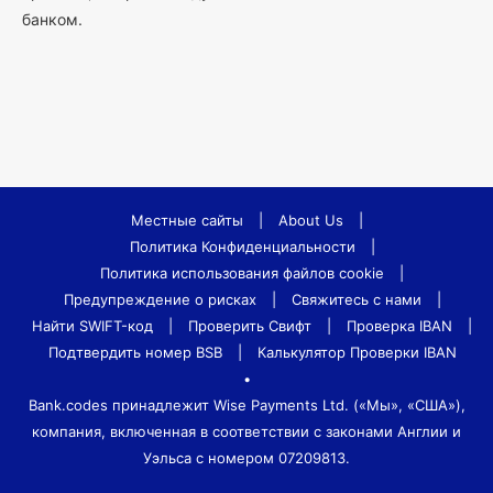
банком.
Местные сайты
|
About Us
|
Политика Конфиденциальности
|
Политика использования файлов cookie
|
Предупреждение о рисках
|
Свяжитесь с нами
|
Найти SWIFT-код
|
Проверить Свифт
|
Проверка IBAN
|
Подтвердить номер BSB
|
Калькулятор Проверки IBAN
•
Bank.codes принадлежит Wise Payments Ltd. («Мы», «США»),
компания, включенная в соответствии с законами Англии и
Уэльса с номером 07209813.