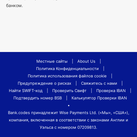
банком.
Местные сайты
|
About Us
|
Политика Конфиденциальности
|
Политика использования файлов cookie
|
Предупреждение о рисках
|
Свяжитесь с нами
|
Найти SWIFT-код
|
Проверить Свифт
|
Проверка IBAN
|
Подтвердить номер BSB
|
Калькулятор Проверки IBAN
•
Bank.codes принадлежит Wise Payments Ltd. («Мы», «США»),
компания, включенная в соответствии с законами Англии и
Уэльса с номером 07209813.