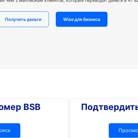
ее чем 2 миллионам клиентов, которые переводят деньги в 47 в
Получить деньги
Wise для бизнеса
номер BSB
Подтвердить
оиск
Просмо