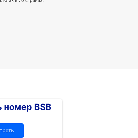
алютах в 70 странах.
 номер BSB
треть