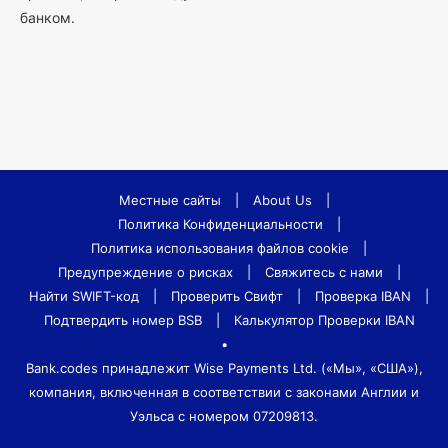
банком.
Местные сайты
|
About Us
|
Политика Конфиденциальности
|
Политика использования файлов cookie
|
Предупреждение о рисках
|
Свяжитесь с нами
|
Найти SWIFT-код
|
Проверить Свифт
|
Проверка IBAN
|
Подтвердить номер BSB
|
Калькулятор Проверки IBAN
•
Bank.codes принадлежит Wise Payments Ltd. («Мы», «США»),
компания, включенная в соответствии с законами Англии и
Уэльса с номером 07209813.