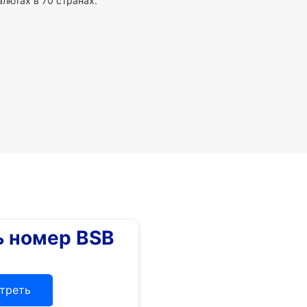
алютах в 70 странах.
 номер BSB
треть