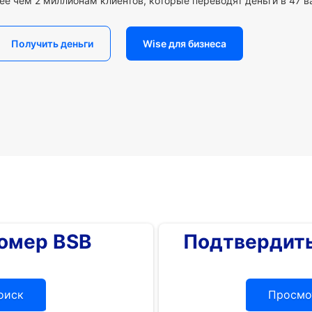
ее чем 2 миллионам клиентов, которые переводят деньги в 47 в
Получить деньги
Wise для бизнеса
номер BSB
Подтвердить
оиск
Просмо