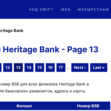
КОД SWIFT
IBAN
МАРШРУТНЫЙ
eritage Bank
Heritage Bank - Page 13
12
13
14
15
16
17
...
Next ›
Last »
омер BSB для всех филиалов Heritage Bank в
я банковских реквизитов, адреса и карты.
Филиал
Номер BSB