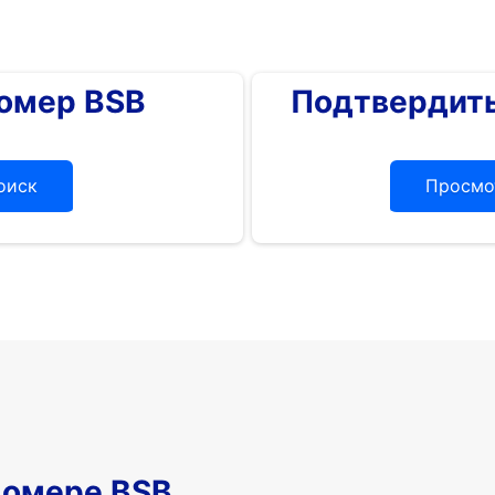
номер BSB
Подтвердить
оиск
Просмо
номере BSB