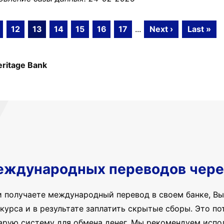
12
13
14
15
16
17
...
Next ›
Last »
eritage Bank
еждународных переводов чере
и получаете международный перевод в своем банке, Вы
курса и в результате заплатить скрытые сборы. Это пот
арую систему для обмена денег. Мы рекомендуем испо