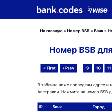
На главную
»
Номер BSB
»
Банк
»
H
Номер BSB для 
« First
‹ Prev
...
9
10
11
В таблице ниже приведены адрес и н
Австралии. Нажмите на номер BSB дл
ID
Банк
Город