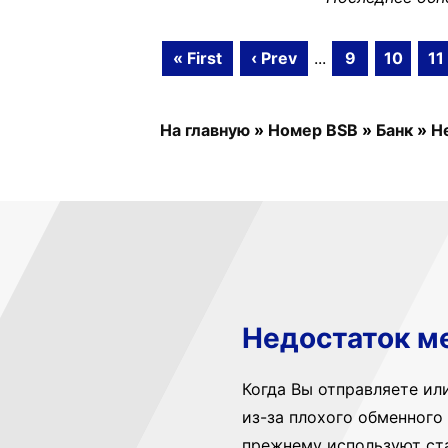
« First
‹ Prev
...
9
10
11
На главную
»
Номер BSB
»
Банк
»
H
Недостаток м
Когда Вы отправляете ил
из-за плохого обменного 
прежнему используют ст