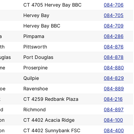
CT 4705 Hervey Bay BBC
084-706
Hervey Bay
084-705
Hervey Bay BBC
084-709
a
Pimpama
084-286
th
Pittsworth
084-876
uglas
Port Douglas
084-878
ine
Proserpine
084-880
Quilpie
084-829
oe
Ravenshoe
084-889
k
CT 4259 Redbank Plaza
084-216
nd
Richmond
084-897
on
CT 4402 Acacia Ridge
084-100
on
CT 4402 Sunnybank FSC
084-400