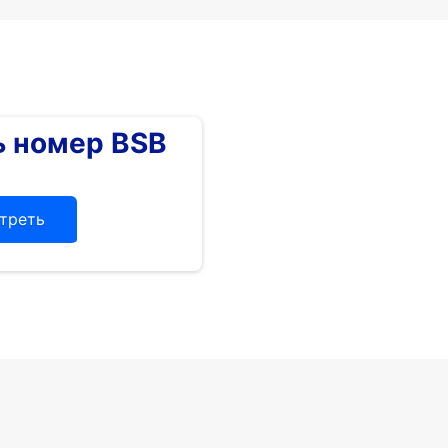
 номер BSB
треть