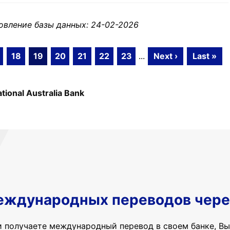
овление базы данных: 24-02-2026
18
19
20
21
22
23
...
Next ›
Last »
tional Australia Bank
еждународных переводов чере
и получаете международный перевод в своем банке, Вы