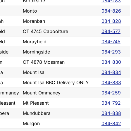
on
Brookside
084-283
Monto
084-826
ah
Moranbah
084-828
eld
CT 4745 Caboolture
084-577
eld
Morayfield
084-745
side
Morningside
084-293
n
CT 4878 Mossman
084-830
sa
Mount Isa
084-834
sa
Mount Isa BBC Delivery ONLY
084-833
Ommaney
Mount Ommaney
084-259
leasant
Mt Pleasant
084-792
bera
Mundubbera
084-838
Murgon
084-842