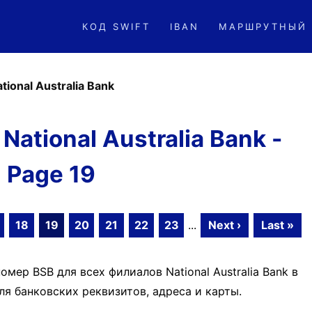
КОД SWIFT
IBAN
МАРШРУТНЫЙ
tional Australia Bank
ational Australia Bank -
Page 19
18
19
20
21
22
23
...
Next ›
Last »
мер BSB для всех филиалов National Australia Bank в
я банковских реквизитов, адреса и карты.