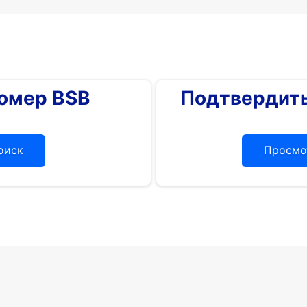
номер BSB
Подтвердить
оиск
Просмо