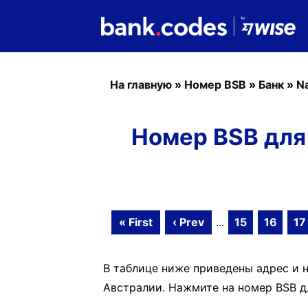
На главную
»
Номер BSB
»
Банк
»
Na
Номер BSB для N
« First
‹ Prev
...
15
16
17
В таблице ниже приведены адрес и но
Австралии. Нажмите на номер BSB дл