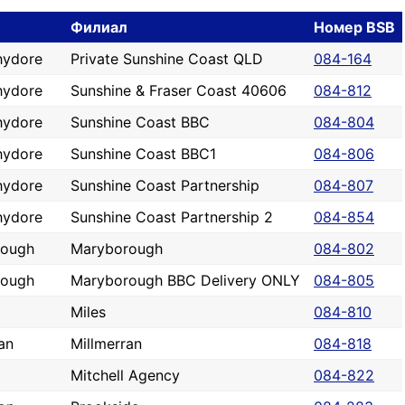
Филиал
Номер BSB
hydore
Private Sunshine Coast QLD
084-164
hydore
Sunshine & Fraser Coast 40606
084-812
hydore
Sunshine Coast BBC
084-804
hydore
Sunshine Coast BBC1
084-806
hydore
Sunshine Coast Partnership
084-807
hydore
Sunshine Coast Partnership 2
084-854
rough
Maryborough
084-802
rough
Maryborough BBC Delivery ONLY
084-805
Miles
084-810
an
Millmerran
084-818
Mitchell Agency
084-822