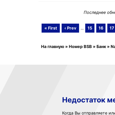
Последнее обн
« First
‹ Prev
...
15
16
17
На главную
»
Номер BSB
»
Банк
»
Na
Недостаток м
Когда Вы отправляете ил