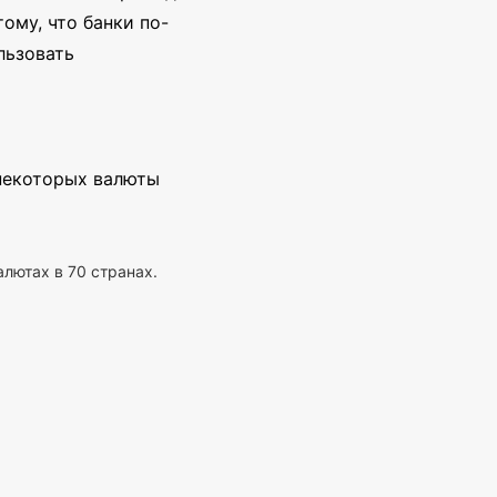
ому, что банки по-
льзовать
 некоторых валюты
алютах в 70 странах.