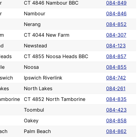
r
CT 4846 Nambour BBC
084-849
r
Nambour
084-846
Nerang
084-852
rm
CT 4044 New Farm
084-307
ad
Newstead
084-123
Heads
CT 4855 Noosa Heads BBC
084-857
le
Noosa
084-855
pswich
Ipswich Riverlink
084-742
akes
North Lakes
084-261
amborine
CT 4852 North Tamborine
084-835
Toombul
084-423
Oakey
084-858
ach
Palm Beach
084-862