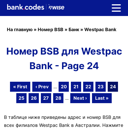
На главную
»
Номер BSB
»
Банк
»
Westpac Bank
Номер BSB для Westpac
Bank - Page 24
« First
‹ Prev
...
20
21
22
23
24
25
26
27
28
...
Next ›
Last »
В таблице ниже приведены адрес и номер BSB для
всех филиалов Westpac Bank в Австралии. Нажмите