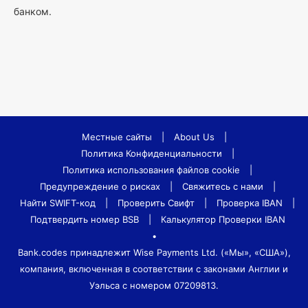
банком.
Местные сайты
|
About Us
|
Политика Конфиденциальности
|
Политика использования файлов cookie
|
Предупреждение о рисках
|
Свяжитесь с нами
|
Найти SWIFT-код
|
Проверить Свифт
|
Проверка IBAN
|
Подтвердить номер BSB
|
Калькулятор Проверки IBAN
•
Bank.codes принадлежит Wise Payments Ltd. («Мы», «США»),
компания, включенная в соответствии с законами Англии и
Уэльса с номером 07209813.