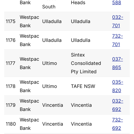
Bank
Heads
588
South
Westpac
032-
1175
Ulladulla
Ulladulla
Bank
701
Westpac
732-
1176
Ulladulla
Ulladulla
Bank
701
Sintex
Westpac
037-
1177
Ultimo
Consolidated
Bank
865
Pty Limited
Westpac
035-
1178
Ultimo
TAFE NSW
Bank
820
Westpac
032-
1179
Vincentia
Vincentia
Bank
692
Westpac
732-
1180
Vincentia
Vincentia
Bank
692