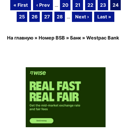
« First
‹ Prev
...
20
21
22
23
24
25
26
27
28
...
Next ›
Last »
На главную
»
Номер BSB
»
Банк
»
Westpac Bank