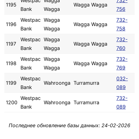
Westpac
Wagga
732-
1195
Wagga Wagga
Bank
Wagga
756
Westpac
Wagga
732-
1196
Wagga Wagga
Bank
Wagga
758
Westpac
Wagga
732-
1197
Wagga Wagga
Bank
Wagga
760
Westpac
Wagga
732-
1198
Wagga Wagga
Bank
Wagga
769
Westpac
032-
1199
Wahroonga
Turramurra
Bank
089
Westpac
732-
1200
Wahroonga
Turramurra
Bank
089
Последнее обновление базы данных: 24-02-2026