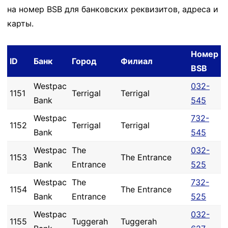
на номер BSB для банковских реквизитов, адреса и
карты.
Номер
ID
Банк
Город
Филиал
BSB
Westpac
032-
1151
Terrigal
Terrigal
Bank
545
Westpac
732-
1152
Terrigal
Terrigal
Bank
545
Westpac
The
032-
1153
The Entrance
Bank
Entrance
525
Westpac
The
732-
1154
The Entrance
Bank
Entrance
525
Westpac
032-
1155
Tuggerah
Tuggerah