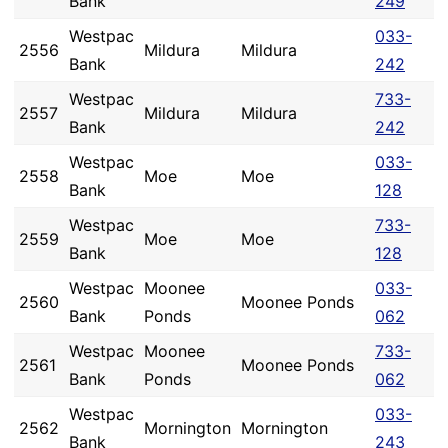
Bank
249
Westpac
033-
2556
Mildura
Mildura
Bank
242
Westpac
733-
2557
Mildura
Mildura
Bank
242
Westpac
033-
2558
Moe
Moe
Bank
128
Westpac
733-
2559
Moe
Moe
Bank
128
Westpac
Moonee
033-
2560
Moonee Ponds
Bank
Ponds
062
Westpac
Moonee
733-
2561
Moonee Ponds
Bank
Ponds
062
Westpac
033-
2562
Mornington
Mornington
Bank
243