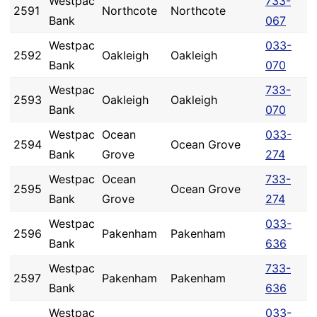
Westpac
733-
2591
Northcote
Northcote
Bank
067
Westpac
033-
2592
Oakleigh
Oakleigh
Bank
070
Westpac
733-
2593
Oakleigh
Oakleigh
Bank
070
Westpac
Ocean
033-
2594
Ocean Grove
Bank
Grove
274
Westpac
Ocean
733-
2595
Ocean Grove
Bank
Grove
274
Westpac
033-
2596
Pakenham
Pakenham
Bank
636
Westpac
733-
2597
Pakenham
Pakenham
Bank
636
Westpac
033-