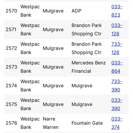
Westpac
033-
2570
Mulgrave
ADP
Bank
823
Westpac
Brandon Park
033-
2571
Mulgrave
Bank
Shopping Ctr
126
Westpac
Brandon Park
733-
2572
Mulgrave
Bank
Shopping Ctr
126
Westpac
Mercedes Benz
033-
2573
Mulgrave
Bank
Financial
864
Westpac
733-
2574
Mulgrave
Mulgrave
Bank
390
Westpac
033-
2575
Mulgrave
Mulgrave
Bank
390
Westpac
Narre
033-
2576
Fountain Gate
Bank
Warren
374