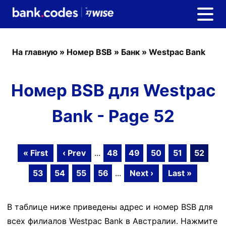
На главную
»
Номер BSB
»
Банк
»
Westpac Bank
Номер BSB для Westpac
Bank - Page 52
« First
‹ Prev
...
48
49
50
51
52
53
54
55
56
...
Next ›
Last »
В таблице ниже приведены адрес и номер BSB для
всех филиалов Westpac Bank в Австралии. Нажмите