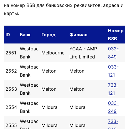
на номер BSB для банковских реквизитов, адреса и
карты.
Номер
ID
Банк
Город
Филиал
BSB
Westpac
YCAA - AMP
032-
2551
Melbourne
Bank
Life Limited
849
Westpac
033-
2552
Melton
Melton
Bank
121
Westpac
733-
2553
Melton
Melton
Bank
121
Westpac
033-
2554
Mildura
Mildura
Bank
249
Westpac
733-
2555
Mildura
Mildura