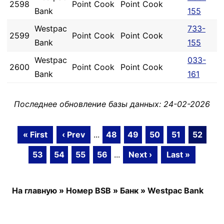
2598
Point Cook
Point Cook
Bank
155
Westpac
733-
2599
Point Cook
Point Cook
Bank
155
Westpac
033-
2600
Point Cook
Point Cook
Bank
161
Последнее обновление базы данных: 24-02-2026
« First
‹ Prev
...
48
49
50
51
52
53
54
55
56
...
Next ›
Last »
На главную
»
Номер BSB
»
Банк
»
Westpac Bank