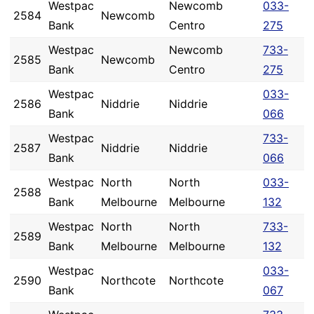
Westpac
Newcomb
033-
2584
Newcomb
Bank
Centro
275
Westpac
Newcomb
733-
2585
Newcomb
Bank
Centro
275
Westpac
033-
2586
Niddrie
Niddrie
Bank
066
Westpac
733-
2587
Niddrie
Niddrie
Bank
066
Westpac
North
North
033-
2588
Bank
Melbourne
Melbourne
132
Westpac
North
North
733-
2589
Bank
Melbourne
Melbourne
132
Westpac
033-
2590
Northcote
Northcote
Bank
067