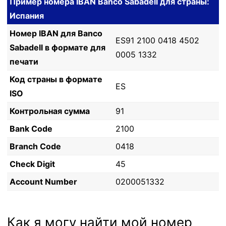
Пример номера IBAN Banco Sabadell для страны:
Испания
Номер IBAN для Banco
ES91 2100 0418 4502
Sabadell в формате для
0005 1332
печати
Код страны в формате
ES
ISO
Контрольная сумма
91
Bank Code
2100
Branch Code
0418
Check Digit
45
Account Number
0200051332
Как я могу найти мой номер