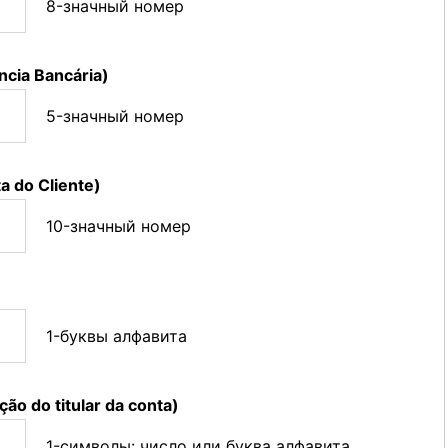
8-значный номер
ncia Bancária)
5-значный номер
 do Cliente)
10-значный номер
1-буквы алфавита
ção do titular da conta)
1-символы: число или буква алфавита