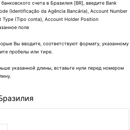
 банковского счета в Бразилия [BR], введите Bank
Code (Identificação da Agência Bancária), Account Number
 Type (Tipo conta), Account Holder Position
указанное поле
оторые Вы вводите, соответствуют формату, указанному
дите пробелы или тире.
ньше указанной длины, вставьте нули перед номером
лину.
 Бразилия