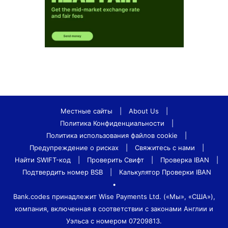
Местные сайты
|
About Us
|
Политика Конфиденциальности
|
Политика использования файлов cookie
|
Предупреждение о рисках
|
Свяжитесь с нами
|
Найти SWIFT-код
|
Проверить Свифт
|
Проверка IBAN
|
Подтвердить номер BSB
|
Калькулятор Проверки IBAN
•
Bank.codes принадлежит Wise Payments Ltd. («Мы», «США»),
компания, включенная в соответствии с законами Англии и
Уэльса с номером 07209813.