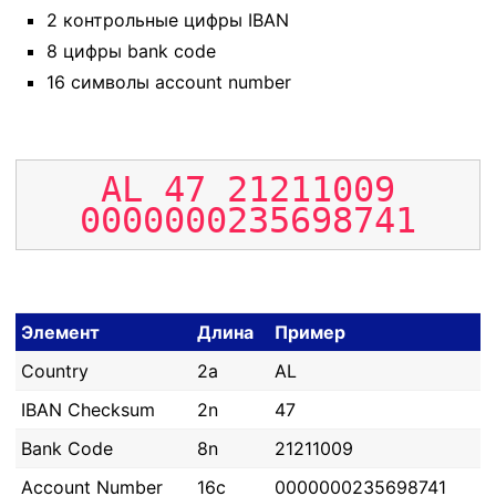
2 контрольные цифры IBAN
8 цифры bank code
16 символы account number
AL
47
21211009
0000000235698741
Элемент
Длина
Пример
Country
2a
AL
IBAN Checksum
2n
47
Bank Code
8n
21211009
Account Number
16c
0000000235698741