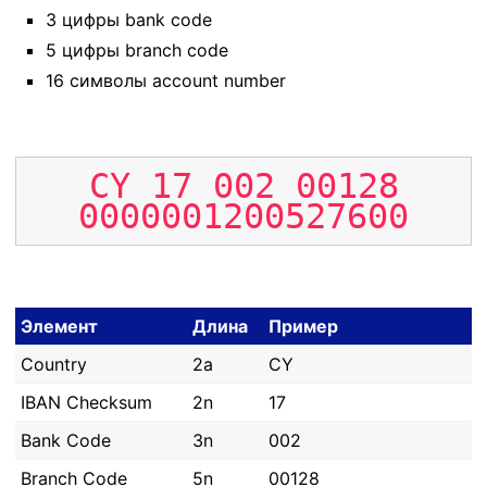
3 цифры bank code
5 цифры branch code
16 символы account number
CY
17
002
00128
0000001200527600
Элемент
Длина
Пример
Country
2a
CY
IBAN Checksum
2n
17
Bank Code
3n
002
Branch Code
5n
00128