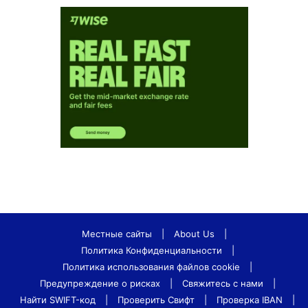
Местные сайты
|
About Us
|
Политика Конфиденциальности
|
Политика использования файлов cookie
|
Предупреждение о рисках
|
Свяжитесь с нами
|
Найти SWIFT-код
|
Проверить Свифт
|
Проверка IBAN
|