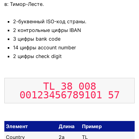
в: Тимор-Лесте.
2-буквенный ISO-код страны.
2 контрольные цифры IBAN
3 цифры bank code
14 цифры account number
2 цифры check digit
TL
38
008
00123456789101
57
Элемент
Длина
Пример
Country
2a
TL