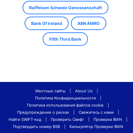
Raiffeisen Schweiz Genossenschaft
Bank Of Ireland
ABN AMRO
Fifth Third Bank
Местные сайты
|
About Us
|
Политика Конфиденциальности
|
Политика использования файлов cookie
|
Предупреждение о рисках
|
Свяжитесь с нами
|
Найти SWIFT-код
|
Проверить Свифт
|
Проверка IBAN
|
Подтвердить номер BSB
|
Калькулятор Проверки IBAN