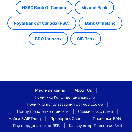
HSBC Bank Of Canada
Mizuho Bank
Royal Bank of Canada (RBC)
Bank Of Ireland
BDO Unibank
CIB Bank
Местные сайты
|
About Us
|
Политика Конфиденциальности
|
Политика использования файлов cookie
|
Предупреждение о рисках
|
Свяжитесь с нами
|
Найти SWIFT-код
|
Проверить Свифт
|
Проверка IBAN
|
Подтвердить номер BSB
|
Калькулятор Проверки IBAN