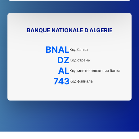
BANQUE NATIONALE D'ALGERIE
BNAL
Код банка
DZ
Код страны
AL
Код местоположения банка
743
Код филиала