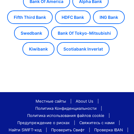
Bank Of America
Alpha Bank
Fifth Third Bank
HDFC Bank
ING Bank
Swedbank
Bank Of Tokyo-Mitsubishi
Kiwibank
Scotiabank Inverlat
Местные сайты
|
About Us
|
Политика Конфиденциальности
|
Политика использования файлов cookie
|
Предупреждение о рисках
|
Свяжитесь с нами
|
Найти SWIFT-код
|
Проверить Свифт
|
Проверка IBAN
|