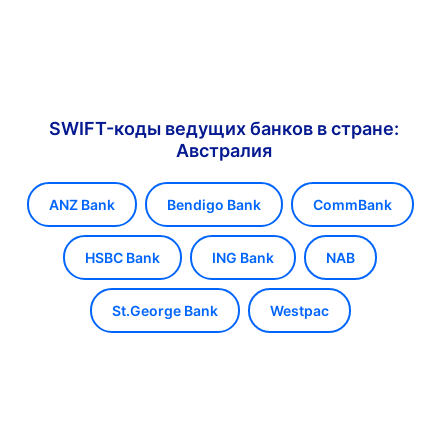
SWIFT-коды ведущих банков в стране:
Австралия
ANZ Bank
Bendigo Bank
CommBank
HSBC Bank
ING Bank
NAB
St.George Bank
Westpac