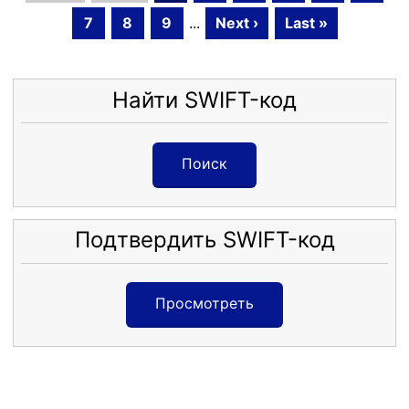
7
8
9
...
Next ›
Last »
Найти SWIFT-код
Поиск
Подтвердить SWIFT-код
Просмотреть