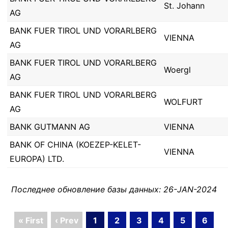
St. Johann
AG
BANK FUER TIROL UND VORARLBERG
VIENNA
AG
BANK FUER TIROL UND VORARLBERG
Woergl
AG
BANK FUER TIROL UND VORARLBERG
WOLFURT
AG
BANK GUTMANN AG
VIENNA
BANK OF CHINA (KOEZEP-KELET-
VIENNA
EUROPA) LTD.
Последнее обновление базы данных: 26-JAN-2024
« First
‹ Prev
1
2
3
4
5
6