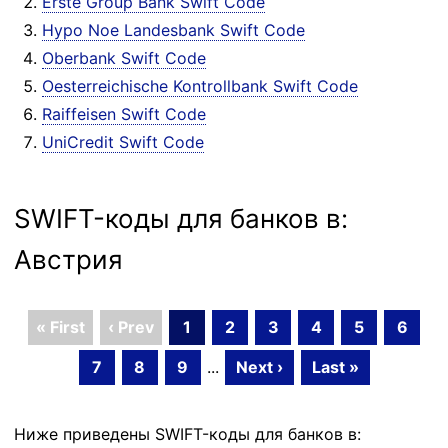
Erste Group Bank Swift Code
Hypo Noe Landesbank Swift Code
Oberbank Swift Code
Oesterreichische Kontrollbank Swift Code
Raiffeisen Swift Code
UniCredit Swift Code
SWIFT-коды для банков в:
Австрия
« First
‹ Prev
1
2
3
4
5
6
7
8
9
...
Next ›
Last »
Ниже приведены SWIFT-коды для банков в: