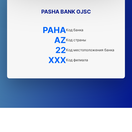
PASHA BANK OJSC
PAHA
Код банка
AZ
Код страны
22
Код местоположения банка
XXX
Код филиала