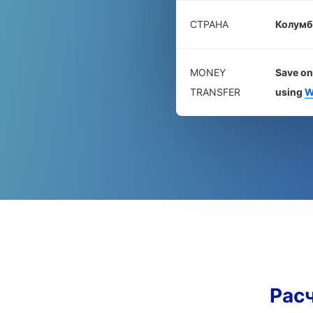
СТРАНА
Колумб
MONEY
Save on
TRANSFER
using
W
Рас