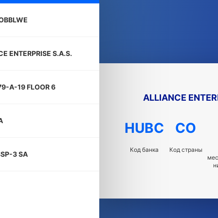
OBBLWE
CE ENTERPRISE S.A.S.
79-A-19 FLOOR 6
ALLIANCE ENTERP
A
HUBC
CO
Код банка
Код страны
SP-3 SA
ме
н