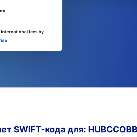
ия
 international fees by
ise
чет SWIFT-кода для: HUBCCOB