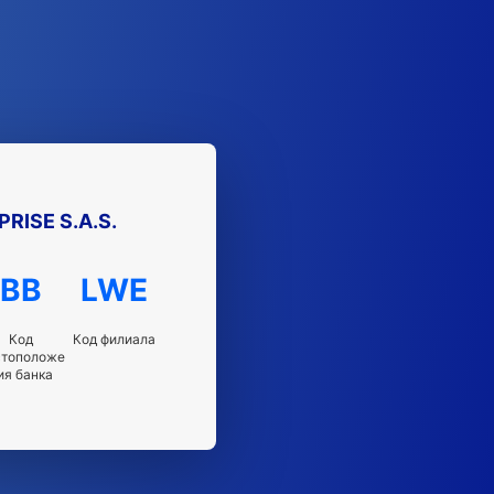
RISE S.A.S.
BB
LWE
Код
Код филиала
стоположе
ия банка