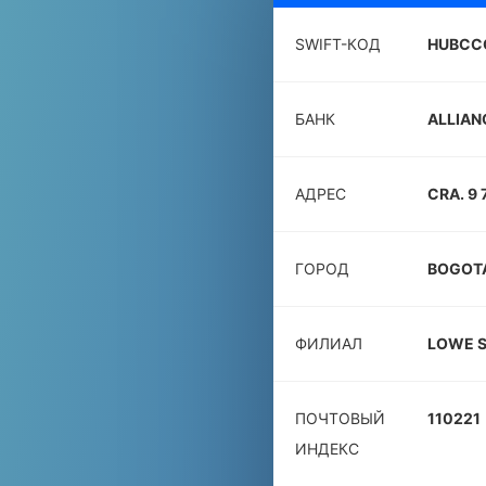
SWIFT-КОД
HUBCC
БАНК
ALLIAN
АДРЕС
CRA. 9 
ГОРОД
BOGOT
ФИЛИАЛ
LOWE S
ПОЧТОВЫЙ
110221
ИНДЕКС