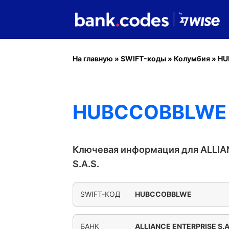
На главную
»
SWIFT-коды
»
Колумбия
»
HU
HUBCCOBBLWE -
Ключевая информация для ALLIA
S.A.S.
SWIFT-КОД
HUBCCOBBLWE
БАНК
ALLIANCE ENTERPRISE S.A