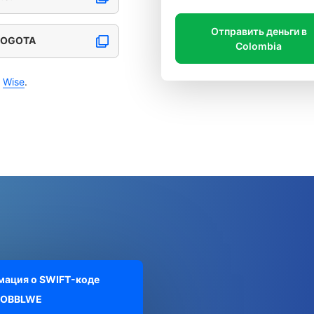
Отправить деньги в
 BOGOTA
Colombia
с
Wise
.
ация о SWIFT-коде
OBBLWE