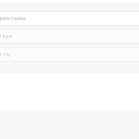
рите страну
t Bank
t City