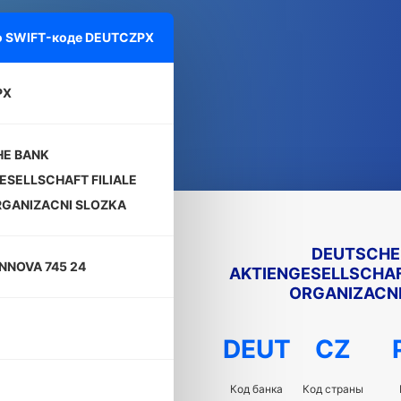
о SWIFT-коде
DEUTCZPX
PX
HE BANK
ESELLSCHAFT FILIALE
RGANIZACNI SLOZKA
DEUTSCHE
NOVA 745 24
AKTIENGESELLSCHAFT
ORGANIZACNI
DEUT
CZ
Код банка
Код страны