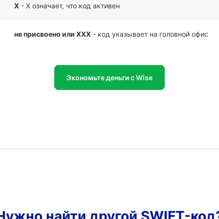
X
- X означает, что код активен
не присвоено или XXX
- код указывает на головной офис
Экономьте деньги с Wise
Нужно найти другой SWIFT-код