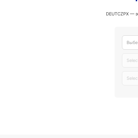
DEUTCZPX — эт
Выбе
Selec
Selec