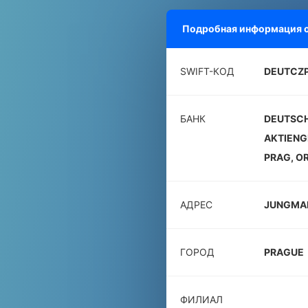
Подробная информация 
SWIFT-КОД
DEUTCZ
БАНК
DEUTSC
AKTIENG
PRAG, O
АДРЕС
JUNGMAN
ГОРОД
PRAGUE
ФИЛИАЛ