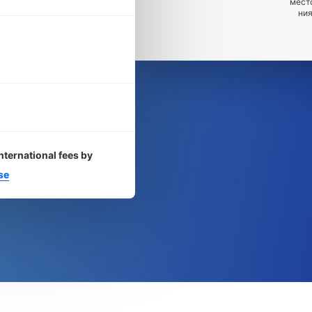
мест
ния
nternational fees by
se