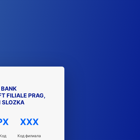
 BANK
 FILIALE PRAG,
 SLOZKA
PX
XXX
Код
Код филиала