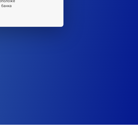
оположе
 банка