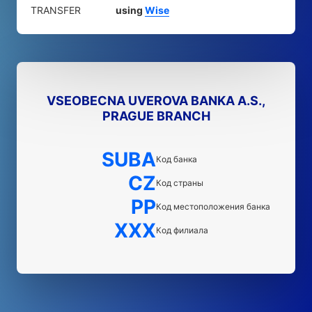
TRANSFER
using
Wise
VSEOBECNA UVEROVA BANKA A.S.,
PRAGUE BRANCH
SUBA
Код банка
CZ
Код страны
PP
Код местоположения банка
XXX
Код филиала