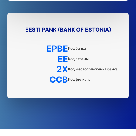
EESTI PANK (BANK OF ESTONIA)
EPBE
Код банка
EE
Код страны
2X
Код местоположения банка
CCB
Код филиала