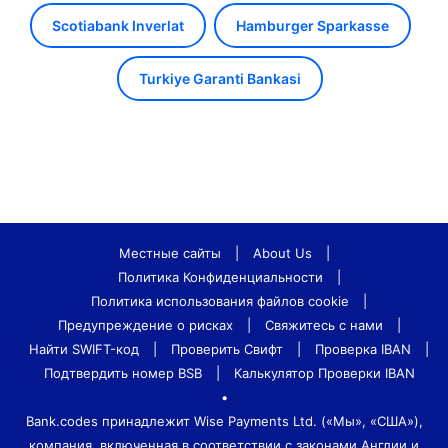
Scotiabank Inverlat
Hamburger Sparkasse
Turkiye Garanti Bankasi
Местные сайты
|
About Us
|
Политика Конфиденциальности
|
Политика использования файлов cookie
|
Предупреждение о рисках
|
Свяжитесь с нами
|
Найти SWIFT-код
|
Проверить Свифт
|
Проверка IBAN
|
Подтвердить номер BSB
|
Калькулятор Проверки IBAN
•
Bank.codes принадлежит Wise Payments Ltd. («Мы», «США»),
компания, включенная в соответствии с законами Англии и