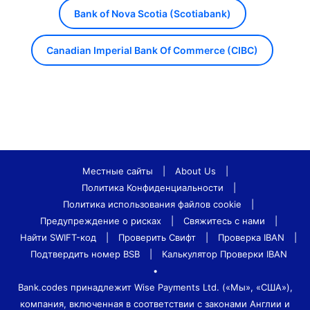
Bank of Nova Scotia (Scotiabank)
Canadian Imperial Bank Of Commerce (CIBC)
Местные сайты
|
About Us
|
Политика Конфиденциальности
|
Политика использования файлов cookie
|
Предупреждение о рисках
|
Свяжитесь с нами
|
Найти SWIFT-код
|
Проверить Свифт
|
Проверка IBAN
|
Подтвердить номер BSB
|
Калькулятор Проверки IBAN
•
Bank.codes принадлежит Wise Payments Ltd. («Мы», «США»),
компания, включенная в соответствии с законами Англии и