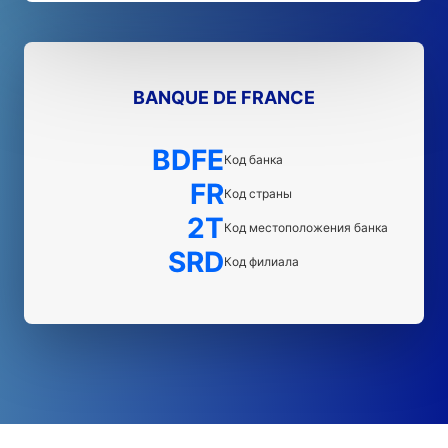
BANQUE DE FRANCE
BDFE
Код банка
FR
Код страны
2T
Код местоположения банка
SRD
Код филиала