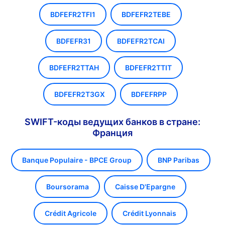
BDFEFR2TFI1
BDFEFR2TEBE
BDFEFR31
BDFEFR2TCAI
BDFEFR2TTAH
BDFEFR2TTIT
BDFEFR2T3GX
BDFEFRPP
SWIFT-коды ведущих банков в стране:
Франция
Banque Populaire - BPCE Group
BNP Paribas
Boursorama
Caisse D'Epargne
Crédit Agricole
Crédit Lyonnais