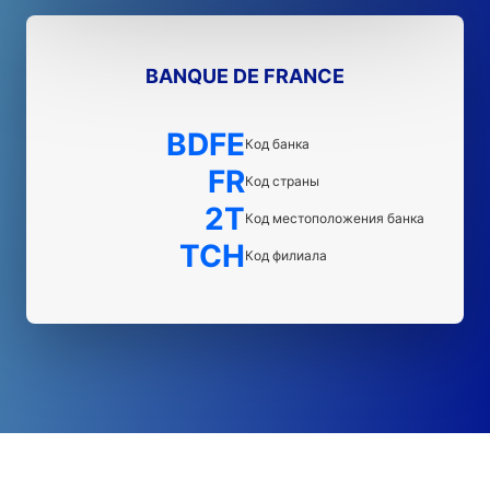
BANQUE DE FRANCE
BDFE
Код банка
FR
Код страны
2T
Код местоположения банка
TCH
Код филиала