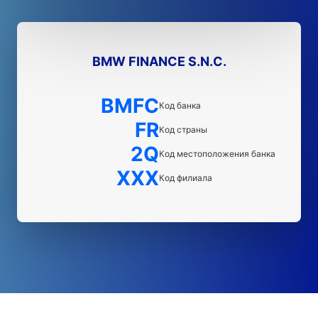
BMW FINANCE S.N.C.
BMFC
Код банка
FR
Код страны
2Q
Код местоположения банка
XXX
Код филиала