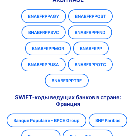
BNABFRPPAGY
BNABFRPPOST
BNABFRPPSVC
BNABFRPPFND
BNABFRPPMOR
BNABFRPP
BNABFRPPUSA
BNABFRPPOTC
BNABFRPPTRE
SWIFT-коды ведущих банков в стране:
Франция
Banque Populaire - BPCE Group
BNP Paribas