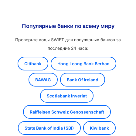
Популярные банки по всему миру
Проверьте коды SWIFT для популярных банков за
последние 24 часа:
Citibank
Hong Leong Bank Berhad
BAWAG
Bank Of Ireland
Scotiabank Inverlat
Raiffeisen Schweiz Genossenschaft
State Bank of India (SBI)
Kiwibank