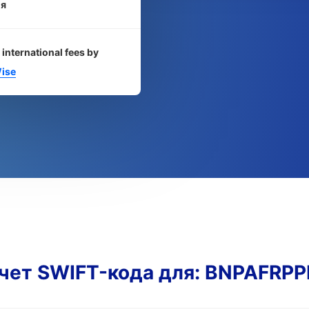
я
 international fees by
ise
чет SWIFT-кода для: BNPAFRP