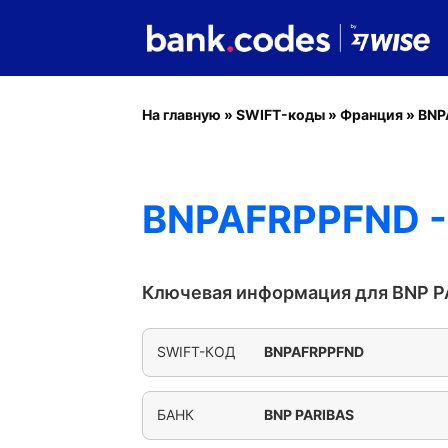
На главную
»
SWIFT-коды
»
Франция
»
BNP
BNPAFRPPFND -
Ключевая информация для BNP P
SWIFT-КОД
BNPAFRPPFND
БАНК
BNP PARIBAS