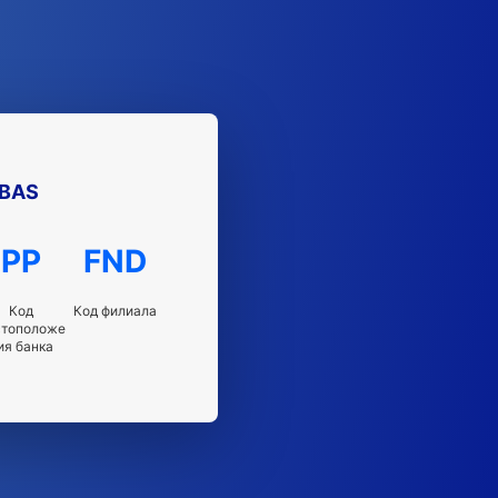
IBAS
PP
FND
Код
Код филиала
стоположе
ия банка