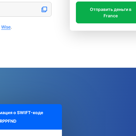
Отправить деньги в
France
с
Wise
.
ация о SWIFT-коде
RPPFND