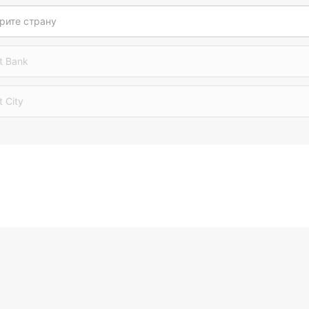
рите страну
t Bank
t City