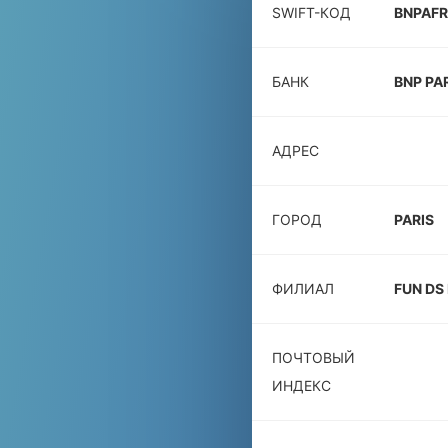
SWIFT-КОД
BNPAF
БАНК
BNP PA
АДРЕС
ГОРОД
PARIS
ФИЛИАЛ
FUN DS
ПОЧТОВЫЙ
ИНДЕКС