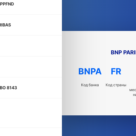
RPPFND
RIBAS
BNP PAR
BNPA
FR
Код банка
Код страны
 BO 8143
ме
н