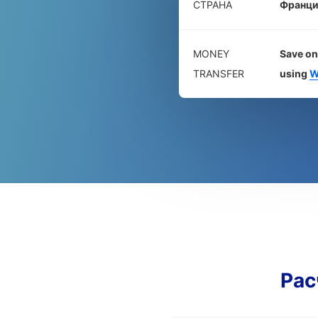
СТРАНА
Франци
MONEY
Save on
TRANSFER
using
W
Рас