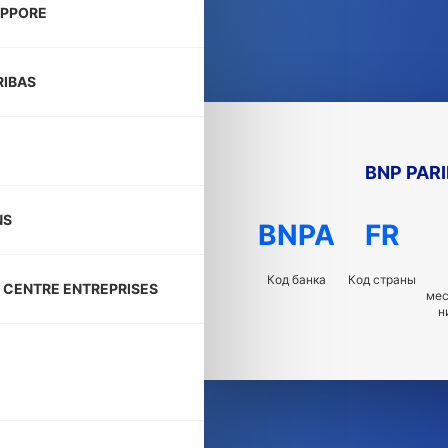
RPPORE
RIBAS
BNP PAR
NS
BNPA
FR
Код банка
Код страны
 CENTRE ENTREPRISES
ме
н