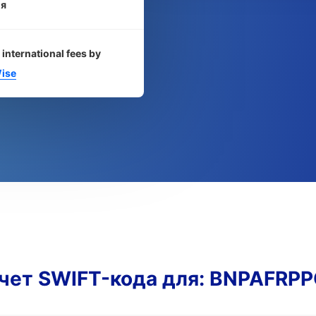
я
 international fees by
ise
чет SWIFT-кода для: BNPAFRP