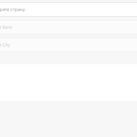
рите страну
t Bank
t City