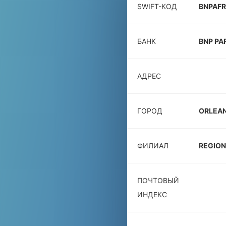
SWIFT-КОД
BNPAF
БАНК
BNP PA
АДРЕС
ГОРОД
ORLEA
ФИЛИАЛ
REGION
ПОЧТОВЫЙ
ИНДЕКС