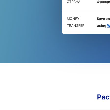
СТРАНА
Франци
MONEY
Save on
TRANSFER
using
W
Рас