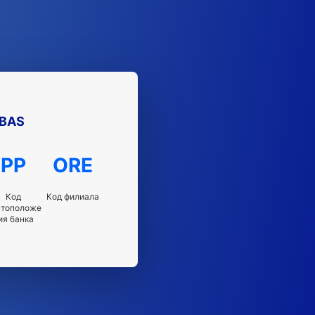
IBAS
PP
ORE
Код
Код филиала
стоположе
ия банка