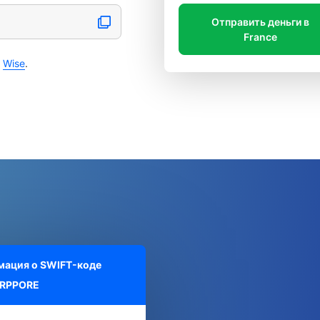
Отправить деньги в
France
с
Wise
.
ация о SWIFT-коде
RPPORE