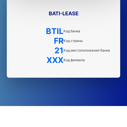
BATI-LEASE
BTIL
Код банка
FR
Код страны
21
Код местоположения банка
XXX
Код филиала