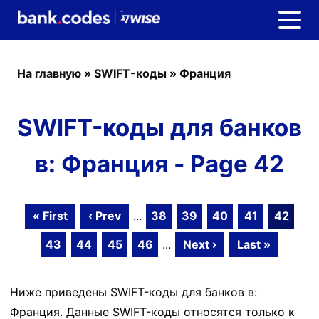
На главную
»
SWIFT-коды
»
Франция
SWIFT-коды для банков
в: Франция - Page 42
« First
‹ Prev
...
38
39
40
41
42
43
44
45
46
...
Next ›
Last »
Ниже приведены SWIFT-коды для банков в:
Франция. Данные SWIFT-коды относятся только к