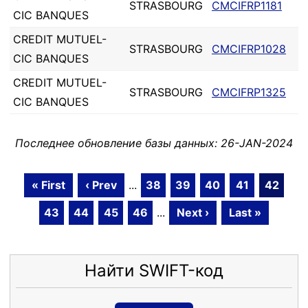
STRASBOURG
CMCIFRP1181
CIC BANQUES
CREDIT MUTUEL-
STRASBOURG
CMCIFRP1028
CIC BANQUES
CREDIT MUTUEL-
STRASBOURG
CMCIFRP1325
CIC BANQUES
Последнее обновление базы данных: 26-JAN-2024
« First
‹ Prev
...
38
39
40
41
42
43
44
45
46
...
Next ›
Last »
Найти SWIFT-код