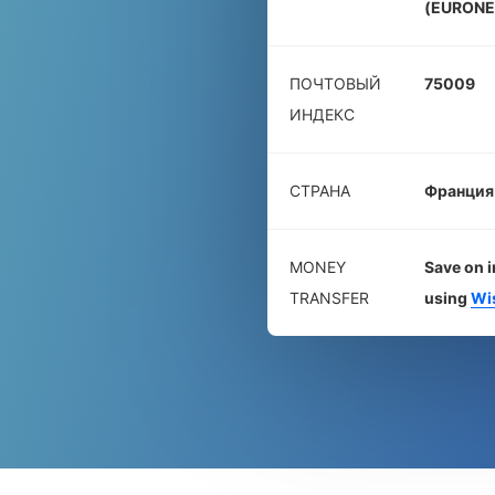
(EURONE
ПОЧТОВЫЙ
75009
ИНДЕКС
СТРАНА
Франция
MONEY
Save on i
TRANSFER
using
Wi