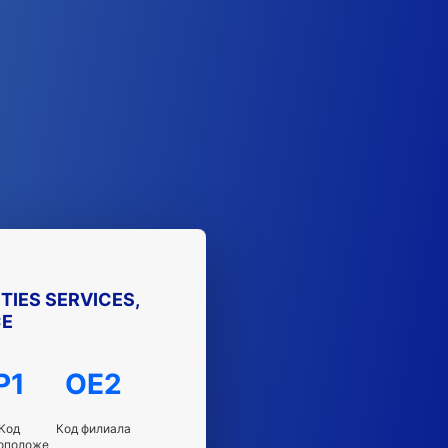
TIES SERVICES,
CE
P1
OE2
Код
Код филиала
оположе