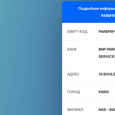
Подробная информа
PARBFR
SWIFT-КОД
PARBFRP
БАНК
BNP PARI
SERVICE
АДРЕС
16 BOULE
ГОРОД
PARIS
ФИЛИАЛ
NAS - B