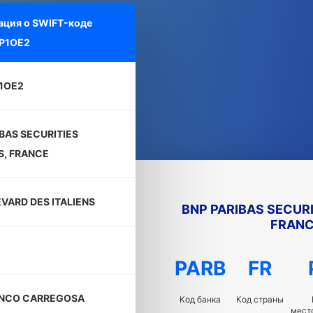
ция о SWIFT-коде
P1OE2
1OE2
BAS SECURITIES
S, FRANCE
VARD DES ITALIENS
BNP PARIBAS SECURI
FRAN
PARB
FR
ANCO CARREGOSA
Код банка
Код страны
мест