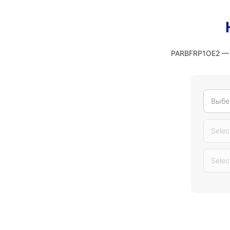
PARBFRP1OE2 — э
Выбе
Selec
Selec