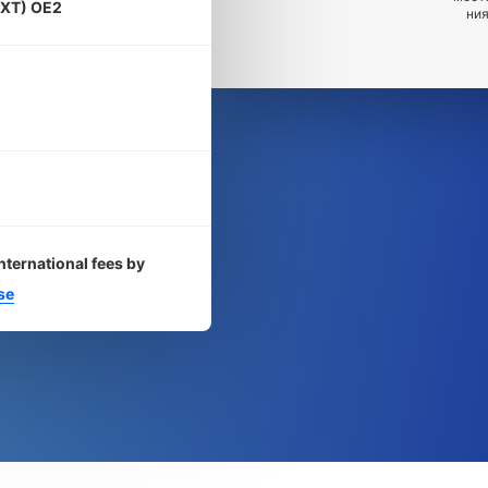
XT) OE2
ния
nternational fees by
se