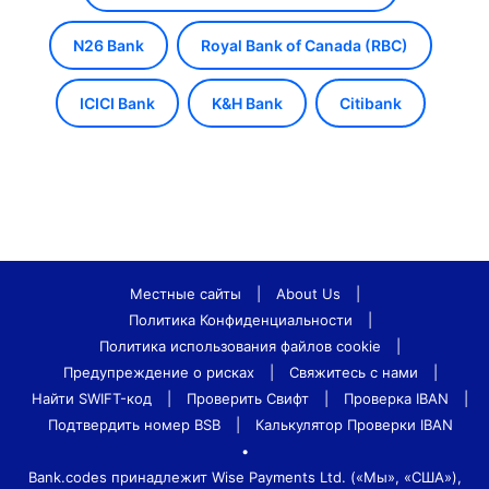
N26 Bank
Royal Bank of Canada (RBC)
ICICI Bank
K&H Bank
Citibank
Местные сайты
|
About Us
|
Политика Конфиденциальности
|
Политика использования файлов cookie
|
Предупреждение о рисках
|
Свяжитесь с нами
|
Найти SWIFT-код
|
Проверить Свифт
|
Проверка IBAN
|
Подтвердить номер BSB
|
Калькулятор Проверки IBAN
•
Bank.codes принадлежит Wise Payments Ltd. («Мы», «США»),